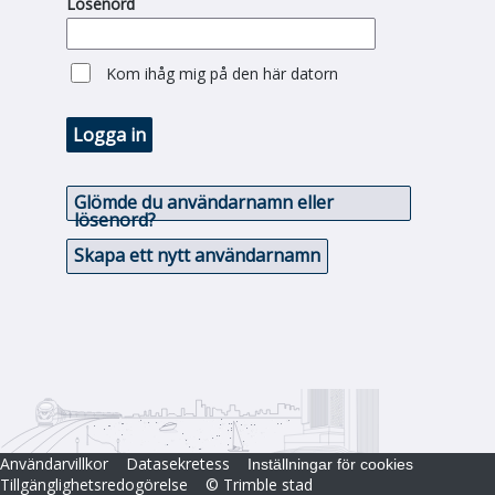
Lösenord
Kom ihåg mig på den här datorn
Logga in
Glömde du användarnamn eller
lösenord?
Skapa ett nytt användarnamn
Användarvillkor
Datasekretess
Inställningar för cookies
Tillgänglighetsredogörelse
© Trimble stad