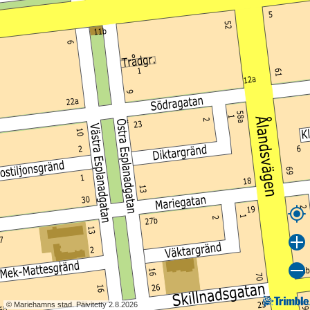
© Mariehamns stad. Päivitetty 2.8.2026